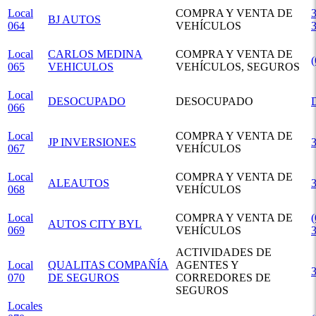
Local
COMPRA Y VENTA DE
3
BJ AUTOS
064
VEHÍCULOS
Local
CARLOS MEDINA
COMPRA Y VENTA DE
065
VEHICULOS
VEHÍCULOS, SEGUROS
Local
DESOCUPADO
DESOCUPADO
066
Local
COMPRA Y VENTA DE
JP INVERSIONES
067
VEHÍCULOS
Local
COMPRA Y VENTA DE
ALEAUTOS
068
VEHÍCULOS
Local
COMPRA Y VENTA DE
(
AUTOS CITY BYL
069
VEHÍCULOS
ACTIVIDADES DE
Local
QUALITAS COMPAÑÍA
AGENTES Y
070
DE SEGUROS
CORREDORES DE
SEGUROS
Locales