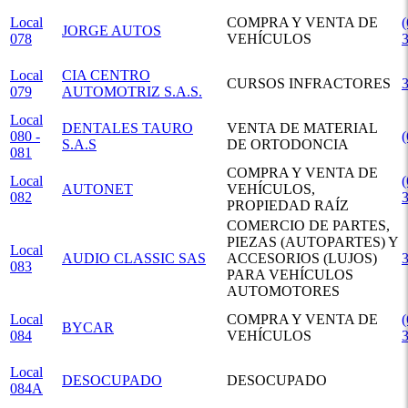
Local
COMPRA Y VENTA DE
(
JORGE AUTOS
078
VEHÍCULOS
Local
CIA CENTRO
CURSOS INFRACTORES
079
AUTOMOTRIZ S.A.S.
Local
DENTALES TAURO
VENTA DE MATERIAL
080 -
S.A.S
DE ORTODONCIA
081
COMPRA Y VENTA DE
Local
(
AUTONET
VEHÍCULOS,
082
PROPIEDAD RAÍZ
COMERCIO DE PARTES,
PIEZAS (AUTOPARTES) Y
Local
AUDIO CLASSIC SAS
ACCESORIOS (LUJOS)
083
PARA VEHÍCULOS
AUTOMOTORES
Local
COMPRA Y VENTA DE
(
BYCAR
084
VEHÍCULOS
Local
DESOCUPADO
DESOCUPADO
084A