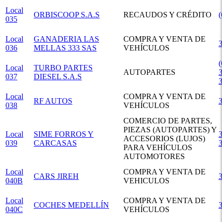
Local
ORBISCOOP S.A.S
RECAUDOS Y CRÉDITO
035
Local
GANADERIA LAS
COMPRA Y VENTA DE
036
MELLAS 333 SAS
VEHÍCULOS
(
Local
TURBO PARTES
AUTOPARTES
3
037
DIESEL S.A.S
Local
COMPRA Y VENTA DE
RF AUTOS
038
VEHÍCULOS
COMERCIO DE PARTES,
PIEZAS (AUTOPARTES) Y
Local
SIME FORROS Y
3
ACCESORIOS (LUJOS)
039
CARCASAS
PARA VEHÍCULOS
AUTOMOTORES
Local
COMPRA Y VENTA DE
CARS JIREH
040B
VEHICULOS
Local
COMPRA Y VENTA DE
COCHES MEDELLÍN
040C
VEHÍCULOS