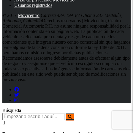
Usuarios registrados
© 2017
Movicentro
Carrera 43A 19A-87 Oficina 237 Medellín,
Antioquia, Colombia
Derechos reservados | Movicentro, Centro
Comercial Automotriz P.H, no asume ninguna responsabilidad por la
información contenida en su página web. La publicación de cada
vehículo es efectuada por cuenta y riesgo de cada uno de los
comerciantes que integran nuestro centro comercial sin que hagamos
parte alguna de la cadena consumo conforme la ley 1480 de 2011,
percibamos comisión o ingreso por dichas publicaciones.
Recomendamos asesorarse debidamente antes de efectuar algún tipo
de negocio y asegurarse que el vehículo escogido si cumpla con
todas sus expectativas. Las imágenes e información de carros usados
publicada en este sitio web puede ser objeto de modificaciones sin
previo aviso.
Búsqueda