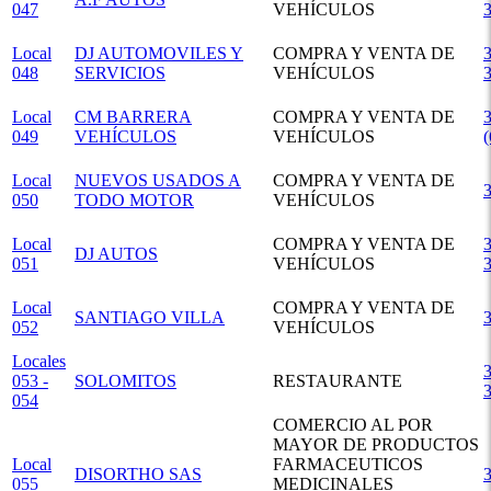
047
VEHÍCULOS
Local
DJ AUTOMOVILES Y
COMPRA Y VENTA DE
3
048
SERVICIOS
VEHÍCULOS
Local
CM BARRERA
COMPRA Y VENTA DE
3
049
VEHÍCULOS
VEHÍCULOS
Local
NUEVOS USADOS A
COMPRA Y VENTA DE
050
TODO MOTOR
VEHÍCULOS
Local
COMPRA Y VENTA DE
3
DJ AUTOS
051
VEHÍCULOS
Local
COMPRA Y VENTA DE
SANTIAGO VILLA
052
VEHÍCULOS
Locales
3
053 -
SOLOMITOS
RESTAURANTE
054
COMERCIO AL POR
MAYOR DE PRODUCTOS
Local
FARMACEUTICOS
DISORTHO SAS
055
MEDICINALES