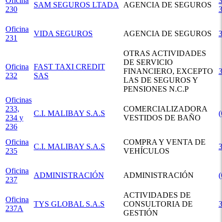
Oficina
3
SAM SEGUROS LTADA
AGENCIA DE SEGUROS
230
Oficina
VIDA SEGUROS
AGENCIA DE SEGUROS
231
OTRAS ACTIVIDADES
DE SERVICIO
Oficina
FAST TAXI CREDIT
FINANCIERO, EXCEPTO
232
SAS
LAS DE SEGUROS Y
PENSIONES N.C.P
Oficinas
233,
COMERCIALIZADORA
C.I. MALIBAY S.A.S
234 y
VESTIDOS DE BAÑO
236
Oficina
COMPRA Y VENTA DE
C.I. MALIBAY S.A.S
235
VEHÍCULOS
Oficina
ADMINISTRACIÓN
ADMINISTRACIÓN
237
ACTIVIDADES DE
Oficina
TYS GLOBAL S.A.S
CONSULTORIA DE
237A
GESTIÓN