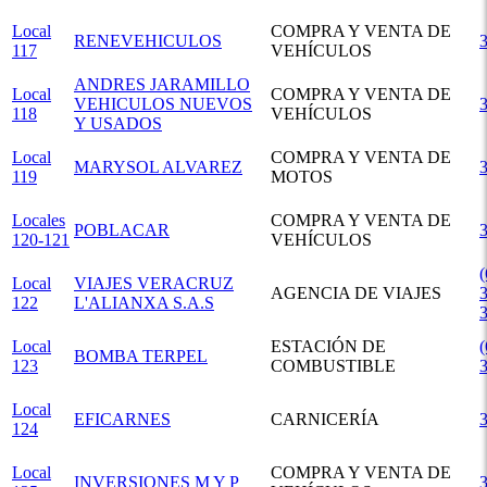
Local
COMPRA Y VENTA DE
RENEVEHICULOS
117
VEHÍCULOS
ANDRES JARAMILLO
Local
COMPRA Y VENTA DE
VEHICULOS NUEVOS
118
VEHÍCULOS
Y USADOS
Local
COMPRA Y VENTA DE
MARYSOL ALVAREZ
119
MOTOS
Locales
COMPRA Y VENTA DE
POBLACAR
120-121
VEHÍCULOS
(
Local
VIAJES VERACRUZ
AGENCIA DE VIAJES
3
122
L'ALIANXA S.A.S
Local
ESTACIÓN DE
(
BOMBA TERPEL
123
COMBUSTIBLE
Local
EFICARNES
CARNICERÍA
124
Local
COMPRA Y VENTA DE
INVERSIONES M Y P