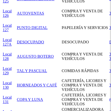
125
VEHÍCULOS
Local
COMPRA Y VENTA DE
AUTOVENTAS
126
VEHÍCULOS
Local
PUNTO DIGITAL
PAPELERÍA Y SERVICIOS
127
Local
DESOCUPADO
DESOCUPADO
127A
Local
COMPRA Y VENTA DE
3
AUGUSTO BOTERO
128
VEHÍCULOS
Local
TAL Y PASCUAL
COMIDAS RÁPIDAS
129
CAFETERÍA, LICORES Y
Local
HORNEADOS Y CAFÉ
COMPRA Y VENTA DE
130
VEHÍCULOS
CAFETERÍA, LICORES Y
Local
COPA Y LUNA
COMPRA Y VENTA DE
131
VEHÍCULOS
COMERCIALIZADORA