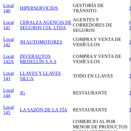
Local
GESTORÍA DE
HIPERSERVICIOS
140
TRÁNSITO
AGENTES Y
Local
CERALZA AGENCIA DE
(
CORREDORES DE
141
SEGUROS CIA. LTDA
SEGUROS
Local
COMPRA Y VENTA DE
JH AUTOMOTORES
142
VEHÍCULOS
Local
INVERAUTOS
COMPRA Y VENTA DE
142A
MEDELLÍN S.A.S
VEHÍCULOS
Local
LLAVES Y LLAVES
TODO EN LLAVES
143
SILCA
Local
JG
RESTAURANTE
144
Local
LA SAZÓN DE LA TÍA
RESTAURANTE
145
COMERCIO AL POR
MENOR DE PRODUCTOS