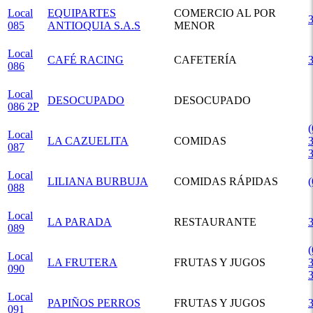
Local
EQUIPARTES
COMERCIO AL POR
085
ANTIOQUIA S.A.S
MENOR
Local
CAFÉ RACING
CAFETERÍA
086
Local
DESOCUPADO
DESOCUPADO
086 2P
(
Local
LA CAZUELITA
COMIDAS
3
087
Local
LILIANA BURBUJA
COMIDAS RÁPIDAS
088
Local
LA PARADA
RESTAURANTE
089
(
Local
LA FRUTERA
FRUTAS Y JUGOS
3
090
Local
PAPIÑOS PERROS
FRUTAS Y JUGOS
091