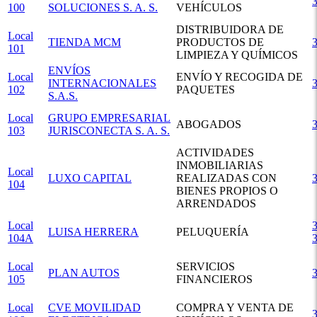
100
SOLUCIONES S. A. S.
VEHÍCULOS
DISTRIBUIDORA DE
Local
TIENDA MCM
PRODUCTOS DE
101
LIMPIEZA Y QUÍMICOS
ENVÍOS
Local
ENVÍO Y RECOGIDA DE
INTERNACIONALES
102
PAQUETES
S.A.S.
Local
GRUPO EMPRESARIAL
ABOGADOS
103
JURISCONECTA S. A. S.
ACTIVIDADES
INMOBILIARIAS
Local
LUXO CAPITAL
REALIZADAS CON
104
BIENES PROPIOS O
ARRENDADOS
Local
3
LUISA HERRERA
PELUQUERÍA
104A
Local
SERVICIOS
PLAN AUTOS
105
FINANCIEROS
Local
CVE MOVILIDAD
COMPRA Y VENTA DE