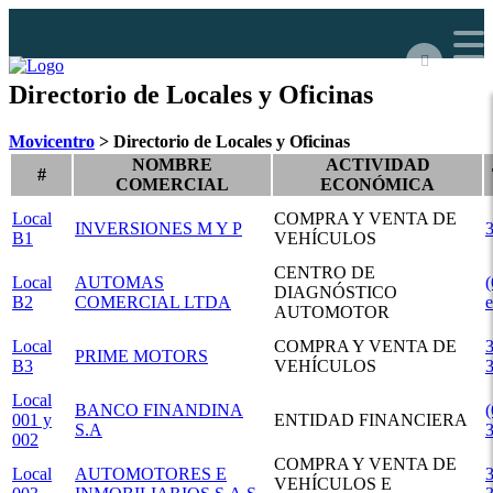
Directorio de Locales y Oficinas
Movicentro
>
Directorio de Locales y Oficinas
NOMBRE
ACTIVIDAD
#
COMERCIAL
ECONÓMICA
Local
COMPRA Y VENTA DE
INVERSIONES M Y P
B1
VEHÍCULOS
CENTRO DE
Local
AUTOMAS
DIAGNÓSTICO
B2
COMERCIAL LTDA
e
AUTOMOTOR
Local
COMPRA Y VENTA DE
3
PRIME MOTORS
B3
VEHÍCULOS
Local
BANCO FINANDINA
(
001 y
ENTIDAD FINANCIERA
S.A
002
COMPRA Y VENTA DE
Local
AUTOMOTORES E
3
VEHÍCULOS E