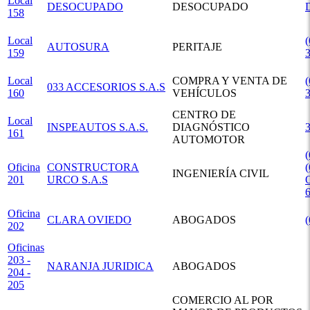
Local
DESOCUPADO
DESOCUPADO
158
Local
(
AUTOSURA
PERITAJE
159
Local
COMPRA Y VENTA DE
(
033 ACCESORIOS S.A.S
160
VEHÍCULOS
CENTRO DE
Local
INSPEAUTOS S.A.S.
DIAGNÓSTICO
161
AUTOMOTOR
(
Oficina
CONSTRUCTORA
(
INGENIERÍA CIVIL
201
URCO S.A.S
Oficina
CLARA OVIEDO
ABOGADOS
202
Oficinas
203 -
NARANJA JURIDICA
ABOGADOS
204 -
205
COMERCIO AL POR