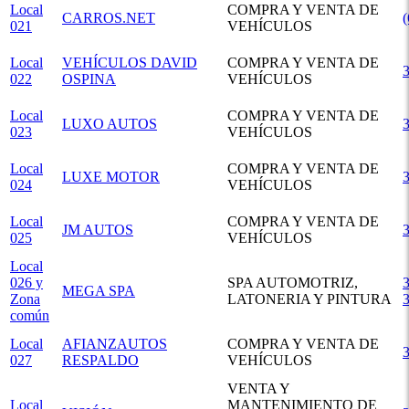
Local
COMPRA Y VENTA DE
CARROS.NET
021
VEHÍCULOS
Local
VEHÍCULOS DAVID
COMPRA Y VENTA DE
022
OSPINA
VEHÍCULOS
Local
COMPRA Y VENTA DE
LUXO AUTOS
023
VEHÍCULOS
Local
COMPRA Y VENTA DE
LUXE MOTOR
024
VEHÍCULOS
Local
COMPRA Y VENTA DE
JM AUTOS
025
VEHÍCULOS
Local
026 y
SPA AUTOMOTRIZ,
3
MEGA SPA
Zona
LATONERIA Y PINTURA
común
Local
AFIANZAUTOS
COMPRA Y VENTA DE
027
RESPALDO
VEHÍCULOS
VENTA Y
Local
MANTENIMIENTO DE