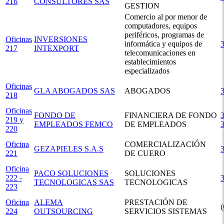
216
CONSULTORES SAS
GESTION
Comercio al por menor de
computadores, equipos
periféricos, programas de
Oficinas
INVERSIONES
informática y equipos de
217
INTEXPORT
telecomunicaciones en
establecimientos
especializados
Oficinas
GLA ABOGADOS SAS
ABOGADOS
218
Oficinas
FONDO DE
FINANCIERA DE FONDO
3
219 y
EMPLEADOS FEMCO
DE EMPLEADOS
220
Oficina
COMERCIALIZACIÓN
GEZAPIELES S.A.S
221
DE CUERO
Oficina
PACO SOLUCIONES
SOLUCIONES
222 -
TECNOLOGICAS SAS
TECNOLOGICAS
223
Oficina
ALEMA
PRESTACIÓN DE
224
OUTSOURCING
SERVICIOS SISTEMAS