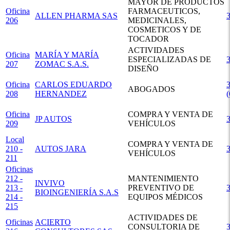
MAYOR DE PRODUCTOS
Oficina
FARMACEUTICOS,
ALLEN PHARMA SAS
206
MEDICINALES,
COSMETICOS Y DE
TOCADOR
ACTIVIDADES
Oficina
MARÍA Y MARÍA
ESPECIALIZADAS DE
207
ZOMAC S.A.S.
DISEÑO
Oficina
CARLOS EDUARDO
3
ABOGADOS
208
HERNANDEZ
Oficina
COMPRA Y VENTA DE
JP AUTOS
209
VEHÍCULOS
Local
COMPRA Y VENTA DE
210 -
AUTOS JARA
VEHÍCULOS
211
Oficinas
212 -
MANTENIMIENTO
INVIVO
213 -
PREVENTIVO DE
BIOINGENIERÍA S.A.S
214 -
EQUIPOS MÉDICOS
215
ACTIVIDADES DE
Oficinas
ACIERTO
CONSULTORIA DE