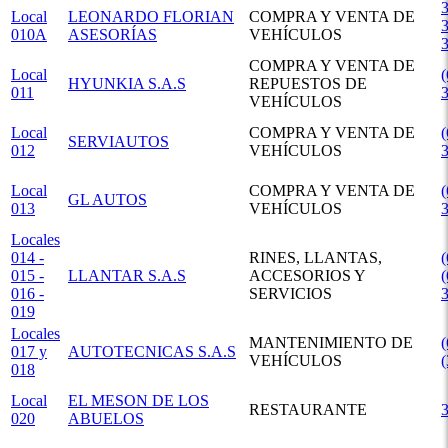
3
Local
LEONARDO FLORIAN
COMPRA Y VENTA DE
3
010A
ASESORÍAS
VEHÍCULOS
COMPRA Y VENTA DE
Local
(
HYUNKIA S.A.S
REPUESTOS DE
011
VEHÍCULOS
Local
COMPRA Y VENTA DE
(
SERVIAUTOS
012
VEHÍCULOS
Local
COMPRA Y VENTA DE
(
GL AUTOS
013
VEHÍCULOS
Locales
014 -
RINES, LLANTAS,
(
015 -
LLANTAR S.A.S
ACCESORIOS Y
(
016 -
SERVICIOS
019
Locales
MANTENIMIENTO DE
(
017 y
AUTOTECNICAS S.A.S
VEHÍCULOS
(
018
Local
EL MESON DE LOS
RESTAURANTE
020
ABUELOS