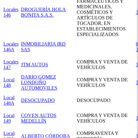
FARMACEUTICOS Y
MEDICINALES,
Locales
DROGUERÍA HOLA
COSMÉTICOS Y
146
BONITA S.A.S.
ARTÍCULOS DE
TOCADOR, EN
ESTABLECIMIENTOS
ESPECIALIZADOS
Locales
INMOBILIARIA IRD
6
146A
SAS
Locales
COMPRA Y VENTA DE
JTM AUTOS
147
VEHÍCULOS
DARIO GOMEZ
Local
COMPRA Y VENTA DE
LONDOÑO
148
VEHÍCULOS
AUTOMOVILES
Local
DESOCUPADO
DESOCUPADO
148A
Local
COVEN AUTOS
COMPRA Y VENTA DE
149
MEDELLÍN
VEHÍCULOS
Local
COMPRAVENTA Y
ALBERTO CÓRDOBA