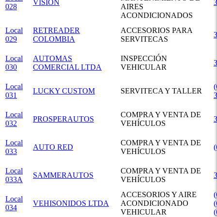
VISIÓN
028
AIRES
ACONDICIONADOS
Local
RETREADER
ACCESORIOS PARA
029
COLOMBIA
SERVITECAS
Local
AUTOMAS
INSPECCIÓN
030
COMERCIAL LTDA
VEHICULAR
Local
(
LUCKY CUSTOM
SERVITECA Y TALLER
031
Local
COMPRA Y VENTA DE
PROSPERAUTOS
032
VEHÍCULOS
Local
COMPRA Y VENTA DE
AUTO RED
033
VEHÍCULOS
Local
COMPRA Y VENTA DE
SAMMERAUTOS
033A
VEHÍCULOS
ACCESORIOS Y AIRE
(
Local
VEHISONIDOS LTDA
ACONDICIONADO
(
034
VEHICULAR