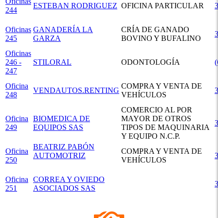
Oficinas
ESTEBAN RODRIGUEZ
OFICINA PARTICULAR
244
Oficinas
GANADERÍA LA
CRÍA DE GANADO
245
GARZA
BOVINO Y BUFALINO
Oficinas
246 -
STILORAL
ODONTOLOGÍA
247
Oficina
COMPRA Y VENTA DE
VENDAUTOS.RENTING
248
VEHÍCULOS
COMERCIO AL POR
Oficina
BIOMEDICA DE
MAYOR DE OTROS
249
EQUIPOS SAS
TIPOS DE MAQUINARIA
Y EQUIPO N.C.P.
BEATRIZ PABÓN
Oficina
COMPRA Y VENTA DE
AUTOMOTRIZ
250
VEHÍCULOS
Oficina
CORREA Y OVIEDO
251
ASOCIADOS SAS