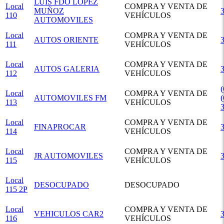
LUIS FDO LOPEZ
Local
COMPRA Y VENTA DE
MUÑOZ
110
VEHÍCULOS
AUTOMOVILES
Local
COMPRA Y VENTA DE
AUTOS ORIENTE
111
VEHÍCULOS
Local
COMPRA Y VENTA DE
AUTOS GALERIA
112
VEHÍCULOS
(
Local
COMPRA Y VENTA DE
AUTOMOVILES FM
(
113
VEHÍCULOS
Local
COMPRA Y VENTA DE
FINAPROCAR
114
VEHÍCULOS
Local
COMPRA Y VENTA DE
JR AUTOMOVILES
115
VEHÍCULOS
Local
DESOCUPADO
DESOCUPADO
115 2P
Local
COMPRA Y VENTA DE
VEHICULOS CAR2
116
VEHÍCULOS