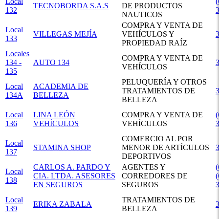
Local
(
TECNOBORDA S.A.S
DE PRODUCTOS
132
NAUTICOS
COMPRA Y VENTA DE
Local
VILLEGAS MEJÍA
VEHÍCULOS Y
133
PROPIEDAD RAÍZ
Locales
COMPRA Y VENTA DE
134 -
AUTO 134
VEHÍCULOS
135
PELUQUERÍA Y OTROS
Local
ACADEMIA DE
TRATAMIENTOS DE
134A
BELLEZA
BELLEZA
Local
LINA LEÓN
COMPRA Y VENTA DE
(
136
VEHÍCULOS
VEHÍCULOS
COMERCIO AL POR
Local
STAMINA SHOP
MENOR DE ARTÍCULOS
137
DEPORTIVOS
CARLOS A. PARDO Y
AGENTES Y
(
Local
CIA. LTDA. ASESORES
CORREDORES DE
(
138
EN SEGUROS
SEGUROS
Local
TRATAMIENTOS DE
ERIKA ZABALA
139
BELLEZA