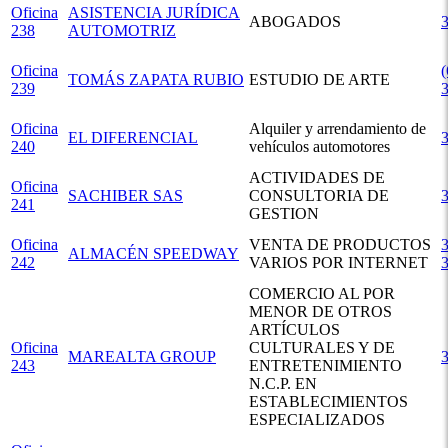
Oficina
ASISTENCIA JURÍDICA
ABOGADOS
238
AUTOMOTRIZ
Oficina
(
TOMÁS ZAPATA RUBIO
ESTUDIO DE ARTE
239
Oficina
Alquiler y arrendamiento de
EL DIFERENCIAL
240
vehículos automotores
ACTIVIDADES DE
Oficina
SACHIBER SAS
CONSULTORIA DE
241
GESTION
Oficina
VENTA DE PRODUCTOS
3
ALMACÉN SPEEDWAY
242
VARIOS POR INTERNET
COMERCIO AL POR
MENOR DE OTROS
ARTÍCULOS
Oficina
CULTURALES Y DE
MAREALTA GROUP
243
ENTRETENIMIENTO
N.C.P. EN
ESTABLECIMIENTOS
ESPECIALIZADOS