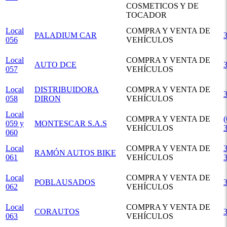
COSMETICOS Y DE
TOCADOR
Local
COMPRA Y VENTA DE
PALADIUM CAR
056
VEHÍCULOS
Local
COMPRA Y VENTA DE
AUTO DCE
057
VEHÍCULOS
Local
DISTRIBUIDORA
COMPRA Y VENTA DE
058
DIRON
VEHÍCULOS
Local
COMPRA Y VENTA DE
(
059 y
MONTESCAR S.A.S
VEHÍCULOS
060
Local
COMPRA Y VENTA DE
3
RAMÓN AUTOS BIKE
061
VEHÍCULOS
Local
COMPRA Y VENTA DE
POBLAUSADOS
062
VEHÍCULOS
Local
COMPRA Y VENTA DE
CORAUTOS
063
VEHÍCULOS