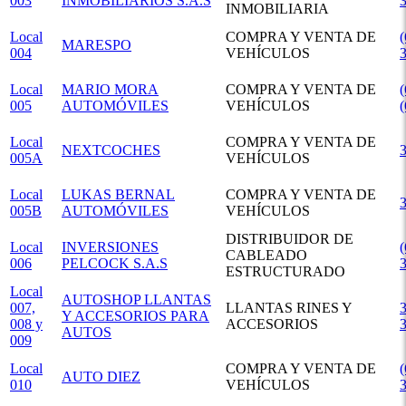
003
INMOBILIARIOS S.A.S
INMOBILIARIA
Local
COMPRA Y VENTA DE
(
MARESPO
004
VEHÍCULOS
Local
MARIO MORA
COMPRA Y VENTA DE
(
005
AUTOMÓVILES
VEHÍCULOS
Local
COMPRA Y VENTA DE
NEXTCOCHES
005A
VEHÍCULOS
Local
LUKAS BERNAL
COMPRA Y VENTA DE
005B
AUTOMÓVILES
VEHÍCULOS
DISTRIBUIDOR DE
Local
INVERSIONES
(
CABLEADO
006
PELCOCK S.A.S
ESTRUCTURADO
Local
AUTOSHOP LLANTAS
007,
LLANTAS RINES Y
3
Y ACCESORIOS PARA
008 y
ACCESORIOS
AUTOS
009
Local
COMPRA Y VENTA DE
(
AUTO DIEZ
010
VEHÍCULOS