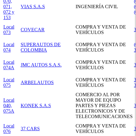
070,
(
071,
VIAS S.A.S
INGENIERÍA CIVIL
(
072 y
153
Local
COMPRA Y VENTA DE
COVECAR
073
VEHÍCULOS
Local
SUPERAUTOS DE
COMPRA Y VENTA DE
(
074
COLOMBIA
VEHÍCULOS
Local
COMPRA Y VENTA DE
JMC AUTOS S.A.S.
074A
VEHÍCULOS
Local
COMPRA Y VENTA DE
3
ARBELAUTOS
075
VEHÍCULOS
COMERCIO AL POR
Local
MAYOR DE EQUIPO
040,
KONEK S.A.S
PARTES Y PIEZAS
075A
ELECTRONICOS Y DE
TELECOMUNICACIONES
Local
COMPRA Y VENTA DE
37 CARS
076
VEHÍCULOS