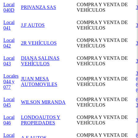
Local
COMPRA Y VENTA DE
PRIVANZA SAS
040D
VEHÍCULOS
Local
COMPRA Y VENTA DE
J.F AUTOS
041
VEHÍCULOS
Local
COMPRA Y VENTA DE
2R VEHÍCULOS
042
VEHÍCULOS
Local
DIANA SALINAS
COMPRA Y VENTA DE
043
VEHÍCULOS
VEHÍCULOS
3
Locales
JUAN MESA
COMPRA Y VENTA DE
(
044 y
AUTOMOVILES
VEHÍCULOS
(
077
Local
COMPRA Y VENTA DE
(
WILSON MIRANDA
045
VEHÍCULOS
Local
LONDOAUTOS Y
COMPRA Y VENTA DE
046
PROPIEDADES
VEHÍCULOS
Local
COMPRA Y VENTA DE
(
A.F AUTOS