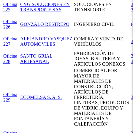
Oficina
CYG SOLUCIONES EN
SOLUCIONES EN
3
225
TRANSPORTE SAS
TRANSPORTE
Oficina
GONZALO RESTREPO
INGENIERO CIVIL
226
Oficina
ALEJANDRO VASQUEZ
COMPRA Y VENTA DE
227
AUTOMOVILES
VEHÍCULOS
FABRICACIÓN DE
Oficina
SANTO GRIAL
3
JOYAS, BISUTERIA Y
228
ARTESANAL
ARTICULOS CONEXOS
COMERCIO AL POR
MAYOR DE
MATERIALES DE
CONSTRUCCIÓN,
ARTÍCULOS DE
Oficina
ECOMELSA S. A. S.
FERRETERÍA,
229
PINTURAS, PRODUCTOS
DE VIDRIO, EQUIPO Y
MATERIALES DE
FONTANERÍA Y
CALEFACCIÓN