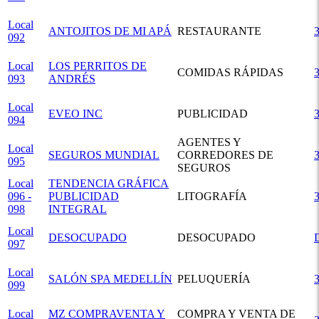
Local
ANTOJITOS DE MI APÁ
RESTAURANTE
092
Local
LOS PERRITOS DE
COMIDAS RÁPIDAS
093
ANDRÉS
Local
EVEO INC
PUBLICIDAD
094
AGENTES Y
Local
SEGUROS MUNDIAL
CORREDORES DE
095
SEGUROS
Local
TENDENCIA GRÁFICA
096 -
PUBLICIDAD
LITOGRAFÍA
098
INTEGRAL
Local
DESOCUPADO
DESOCUPADO
097
Local
SALÓN SPA MEDELLÍN
PELUQUERÍA
099
Local
MZ COMPRAVENTA Y
COMPRA Y VENTA DE