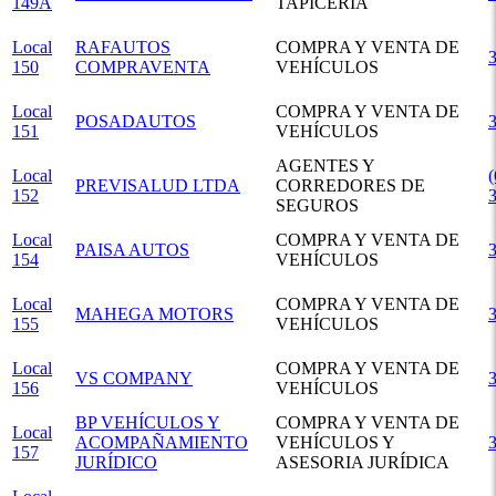
149A
TAPICERÍA
Local
RAFAUTOS
COMPRA Y VENTA DE
150
COMPRAVENTA
VEHÍCULOS
Local
COMPRA Y VENTA DE
POSADAUTOS
151
VEHÍCULOS
AGENTES Y
Local
(
PREVISALUD LTDA
CORREDORES DE
152
SEGUROS
Local
COMPRA Y VENTA DE
PAISA AUTOS
154
VEHÍCULOS
Local
COMPRA Y VENTA DE
MAHEGA MOTORS
155
VEHÍCULOS
Local
COMPRA Y VENTA DE
VS COMPANY
156
VEHÍCULOS
BP VEHÍCULOS Y
COMPRA Y VENTA DE
Local
ACOMPAÑAMIENTO
VEHÍCULOS Y
157
JURÍDICO
ASESORIA JURÍDICA