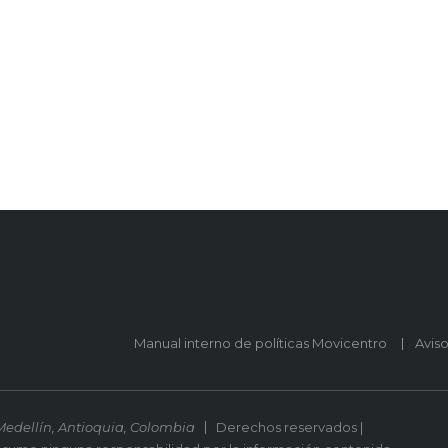
Manual interno de políticas Movicentro
Avis
Medellín, Antioquia, Colombia
Derechos reservados |