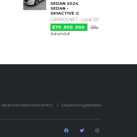
SEDAN 2024
SEDAN -
SKYACTIVE G
CARROS.NET - Local 021
$79 .900 .000
Automóvil
o de privacidad Movicentro
Usuarios registrados