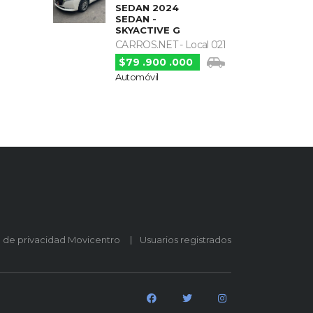
SEDAN 2024
SEDAN -
SKYACTIVE G
CARROS.NET - Local 021
$79 .900 .000
Automóvil
o de privacidad Movicentro
Usuarios registrados