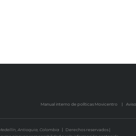
Manual interno de políticas Movicentro
Avis
Medellín, Antioquia, Colombia
Derechos reservados |