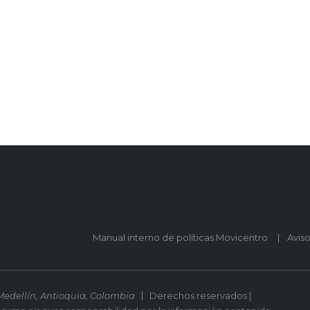
Manual interno de políticas Movicentro
Avis
Medellín, Antioquia, Colombia
Derechos reservados |