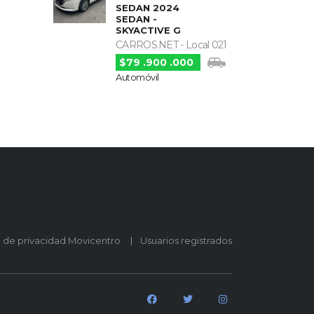
SEDAN 2024
SEDAN -
SKYACTIVE G
CARROS.NET - Local 021
$79 .900 .000
Automóvil
o de privacidad Movicentro
Usuarios registrados