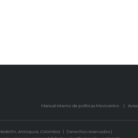
Manual interno de políticas Movicentro
Avis
Medellín, Antioquia, Colombia
Derechos reservados |