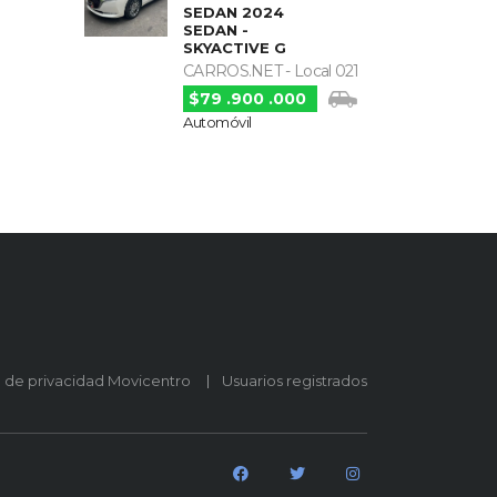
SEDAN 2024
SEDAN -
SKYACTIVE G
CARROS.NET - Local 021
$79 .900 .000
Automóvil
o de privacidad Movicentro
Usuarios registrados