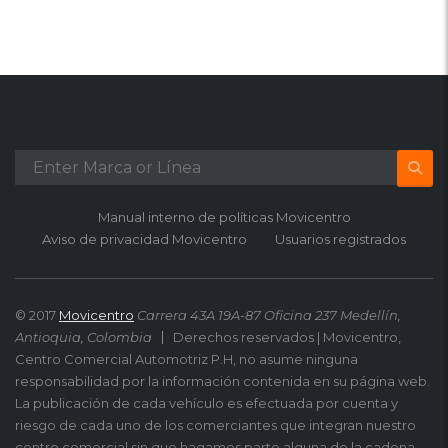
Manual interno de políticas Movicentro
Aviso de privacidad Movicentro
Usuarios registrados
© 2017
Movicentro
Carrera 43A 19A-87 Oficina 237 Medellín,
Antioquia, Colombia
Derechos reservados | Movicentro,
Centro Comercial Automotriz P.H, no asume ninguna
responsabilidad por la información contenida en su página web.
La publicación de cada vehículo es efectuada por cuenta y
riesgo de cada uno de los comerciantes que integran nuestro
centro comercial sin que hagamos parte alguna de la cadena