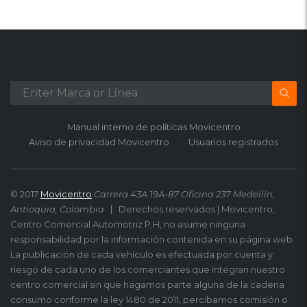
Manual interno de políticas Movicentro
Aviso de privacidad Movicentro
Usuarios registrados
© 2017
Movicentro
Carrera 43A 19A-87 Oficina 237 Medellín,
Antioquia, Colombia
Derechos reservados | Movicentro,
Centro Comercial Automotriz P.H, no asume ninguna
responsabilidad por la información contenida en su página web.
La publicación de cada vehículo es efectuada por cuenta y
riesgo de cada uno de los comerciantes que integran nuestro
centro comercial sin que hagamos parte alguna de la cadena
consumo conforme la ley 1480 de 2011, percibamos comisión o