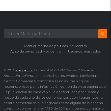
Manual interno de políticas Movicentro
Aviso de privacidad Movicentro
Usuarios registrados
© 2017
Movicentro
Carrera 43A 19A-87 Oficina 237 Medellín,
Antioquia, Colombia
Derechos reservados | Movicentro,
Centro Comercial Automotriz P.H, no asume ninguna
responsabilidad por la información contenida en su página web.
La publicación de cada vehículo es efectuada por cuenta y
riesgo de cada uno de los comerciantes que integran nuestro
centro comercial sin que hagamos parte alguna de la cadena
consumo conforme la ley 1480 de 2011, percibamos comisión o