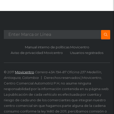
Manual interno de políticas Movicentro
Aviso de privacidad Movicentro
Usuarios registrados
© 2017
Movicentro
Carrera 43A 19A-87 Oficina 237 Medellín,
Antioquia, Colombia
Derechos reservados | Movicentro,
Centro Comercial Automotriz P.H, no asume ninguna
responsabilidad por la información contenida en su página web.
La publicación de cada vehículo es efectuada por cuenta y
riesgo de cada uno de los comerciantes que integran nuestro
centro comercial sin que hagamos parte alguna de la cadena
consumo conforme la ley 1480 de 2011, percibamos comisión o