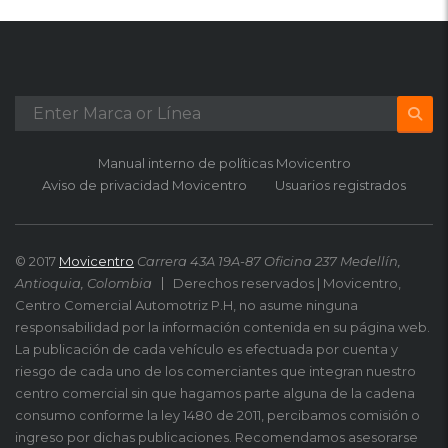
Manual interno de políticas Movicentro
Aviso de privacidad Movicentro
Usuarios registrados
© 2017
Movicentro
Carrera 43A 19A-87 Oficina 237 Medellín,
Antioquia, Colombia
Derechos reservados | Movicentro,
Centro Comercial Automotriz P.H, no asume ninguna
responsabilidad por la información contenida en su página web.
La publicación de cada vehículo es efectuada por cuenta y
riesgo de cada uno de los comerciantes que integran nuestro
centro comercial sin que hagamos parte alguna de la cadena
consumo conforme la ley 1480 de 2011, percibamos comisión o
ingreso por dichas publicaciones. Recomendamos asesorarse