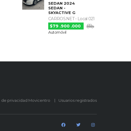
SEDAN 2024
SEDAN -
SKYACTIVE G
CARROS.NET - Local 021
$79 .900 .000
Automóvil
o de privacidad Movicentro
Usuarios registrados