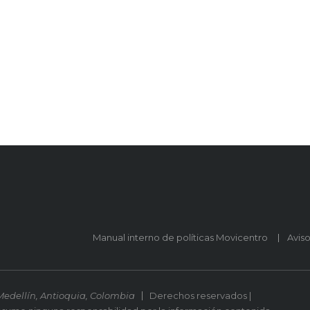
Manual interno de políticas Movicentro
Avis
Medellín, Antioquia, Colombia
Derechos reservados |