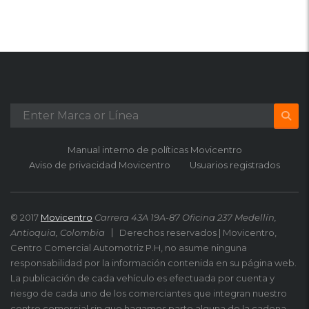
Manual interno de políticas Movicentro
Aviso de privacidad Movicentro
Usuarios registrados
© 2017
Movicentro
Carrera 43A 19A-87 Oficina 237 Medellín,
Antioquia, Colombia
Derechos reservados | Movicentro,
Centro Comercial Automotriz P.H, no asume ninguna
responsabilidad por la información contenida en su página web.
La publicación de cada vehículo es efectuada por cuenta y
riesgo de cada uno de los comerciantes que integran nuestro
centro comercial sin que hagamos parte alguna de la cadena