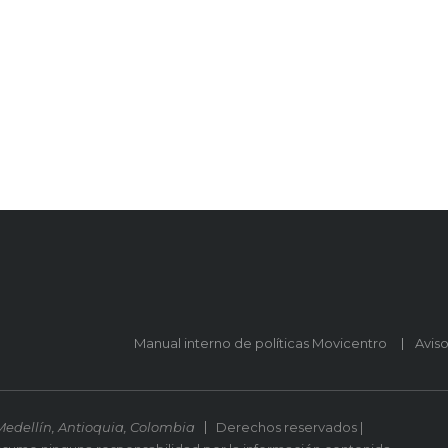
Manual interno de políticas Movicentro
Avis
Medellín, Antioquia, Colombia
Derechos reservados |