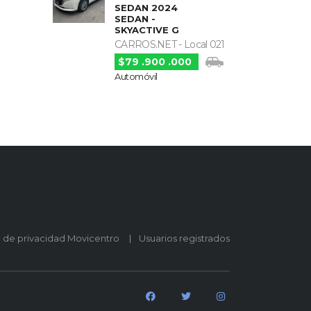
SEDAN 2024
SEDAN -
SKYACTIVE G
CARROS.NET - Local 021
$79 .900 .000
Automóvil
o de privacidad Movicentro
Usuarios registrados