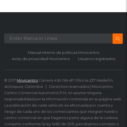
Manual interno de políticas Movicentro
Aviso de privacidad Movicentro
Usuarios registrados
© 2017
Movicentro
Carrera 43A 19A-87 Oficina 237 Medellín,
Antioquia, Colombia
Derechos reservados | Movicentro,
Centro Comercial Automotriz P.H, no asume ninguna
responsabilidad por la información contenida en su página web.
La publicación de cada vehículo es efectuada por cuenta y
riesgo de cada uno de los comerciantes que integran nuestro
centro comercial sin que hagamos parte alguna de la cadena
consumo conforme la ley 1480 de 2011, percibamos comisión o