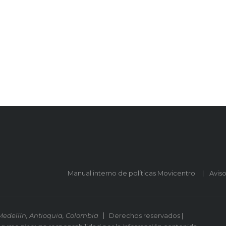
Manual interno de políticas Movicentro
Avis
Medellín, Antioquia, Colombia
Derechos reservados |