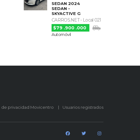
SEDAN 2024
SEDAN -
SKYACTIVE G
CARROS.NET - Local 021
$79 .900 .000
Automóvil
o de privacidad Movicentro
Usuarios registrados