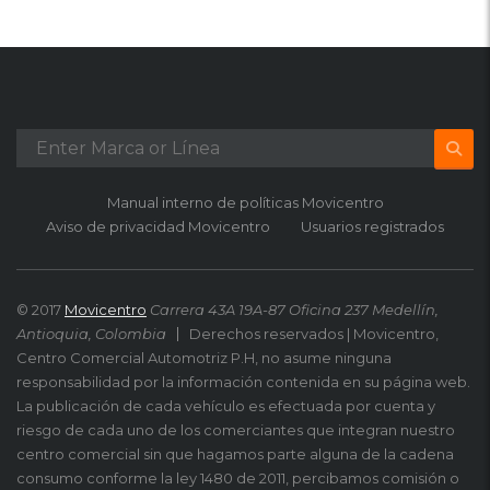
Manual interno de políticas Movicentro
Aviso de privacidad Movicentro
Usuarios registrados
© 2017
Movicentro
Carrera 43A 19A-87 Oficina 237 Medellín,
Antioquia, Colombia
Derechos reservados | Movicentro,
Centro Comercial Automotriz P.H, no asume ninguna
responsabilidad por la información contenida en su página web.
La publicación de cada vehículo es efectuada por cuenta y
riesgo de cada uno de los comerciantes que integran nuestro
centro comercial sin que hagamos parte alguna de la cadena
consumo conforme la ley 1480 de 2011, percibamos comisión o