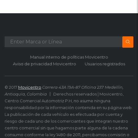
Manual interno de políticas Movicentro
Aviso de privacidad Movicentro
Usuarios registrados
© 2017
Movicentro
Carrera 43A 19A-87 Oficina 237 Medellín,
Antioquia, Colombia
Derechos reservados | Movicentro,
Centro Comercial Automotriz P.H, no asume ninguna
responsabilidad por la información contenida en su página web.
La publicación de cada vehículo es efectuada por cuenta y
riesgo de cada uno de los comerciantes que integran nuestro
centro comercial sin que hagamos parte alguna de la cadena
consumo conforme la ley 1480 de 2011, percibamos comisión o