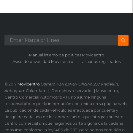
Manual interno de políticas Movicentro
Aviso de privacidad Movicentro
Usuarios registrados
© 2017
Movicentro
Carrera 43A 19A-87 Oficina 237 Medellín,
Antioquia, Colombia
Derechos reservados | Movicentro,
Centro Comercial Automotriz P.H, no asume ninguna
responsabilidad por la información contenida en su página web.
La publicación de cada vehículo es efectuada por cuenta y
riesgo de cada uno de los comerciantes que integran nuestro
centro comercial sin que hagamos parte alguna de la cadena
consumo conforme la ley 1480 de 2011, percibamos comisión o