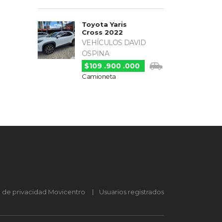
Toyota Yaris
Cross 2022
VEHÍCULOS DAVID
OSPINA
$109 .900 .000
Camioneta
o de privacidad Movicentro
Usuarios registrados