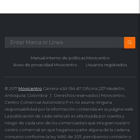
Manual interno de políticas Movicentro
Aviso de privacidad Movicentro
Usuarios registrados
© 2017
Movicentro
Carrera 43A 19A-87 Oficina 237 Medellín,
Antioquia, Colombia
Derechos reservados | Movicentro,
Centro Comercial Automotriz P.H, no asume ninguna
responsabilidad por la información contenida en su página web.
La publicación de cada vehículo es efectuada por cuenta y
riesgo de cada uno de los comerciantes que integran nuestro
centro comercial sin que hagamos parte alguna de la cadena
consumo conforme la ley 1480 de 2011, percibamos comisión o