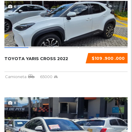
6
$109 .900 .000
TOYOTA YARIS CROSS 2022
Camioneta
65000
8