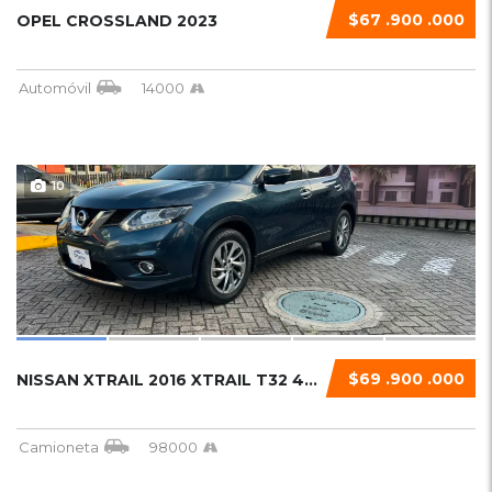
$67 .900 .000
OPEL CROSSLAND 2023
Automóvil
14000
10
$69 .900 .000
NISSAN XTRAIL 2016 XTRAIL T32 4X4
Camioneta
98000