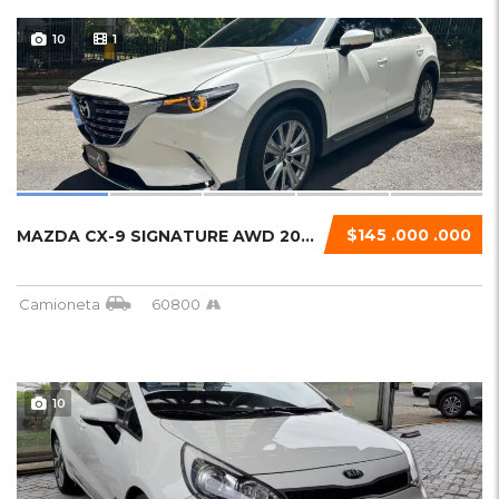
10
1
$145 .000 .000
MAZDA CX-9 SIGNATURE AWD 2023 TURBO
Camioneta
60800
10