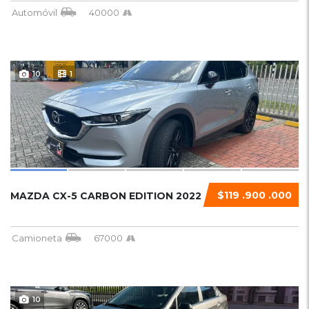
Automóvil
40000
10
1
$119 .900 .000
MAZDA CX-5 CARBON EDITION 2022
Camioneta
67000
10