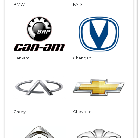
BMW
BYD
Can-am
Changan
Chery
Chevrolet