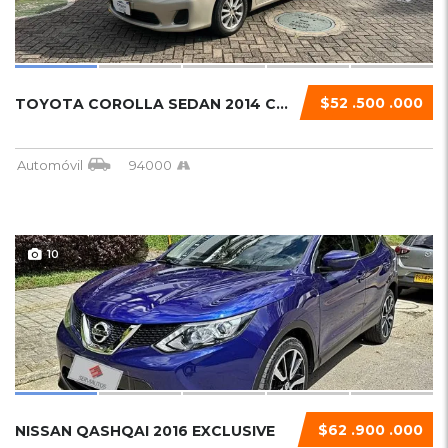
$52 .500 .000
TOYOTA COROLLA SEDAN 2014 COROLA XLI
Automóvil
94000
10
$62 .900 .000
NISSAN QASHQAI 2016 EXCLUSIVE