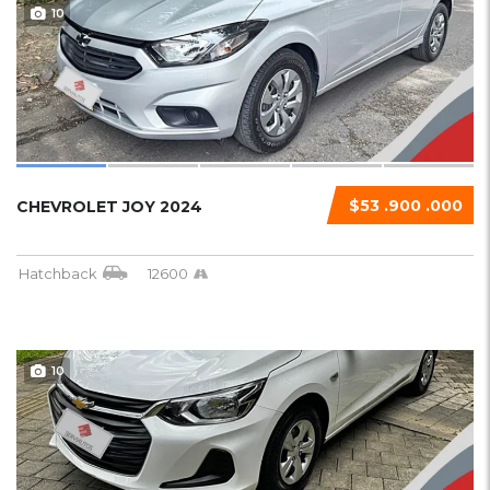
10
$53 .900 .000
CHEVROLET JOY 2024
Hatchback
12600
10