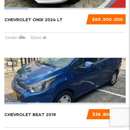
$60 .900 .000
CHEVROLET ONIX 2024 LT
Sedan
12044
9
$36 .800 .000
CHEVROLET BEAT 2019