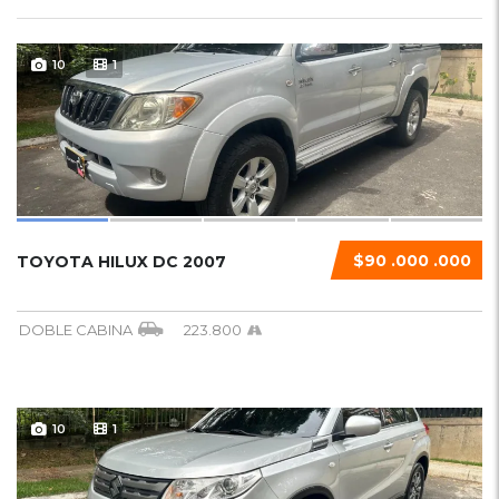
10
1
$90 .000 .000
TOYOTA HILUX DC 2007
DOBLE CABINA
223.800
10
1