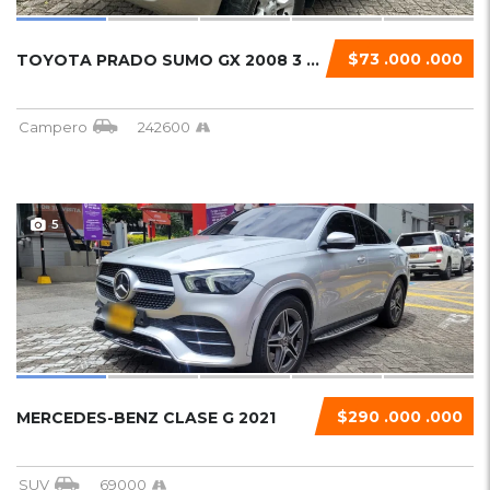
$73 .000 .000
TOYOTA PRADO SUMO GX 2008 3 PUERTAS
Campero
242600
5
$290 .000 .000
MERCEDES-BENZ CLASE G 2021
SUV
69000