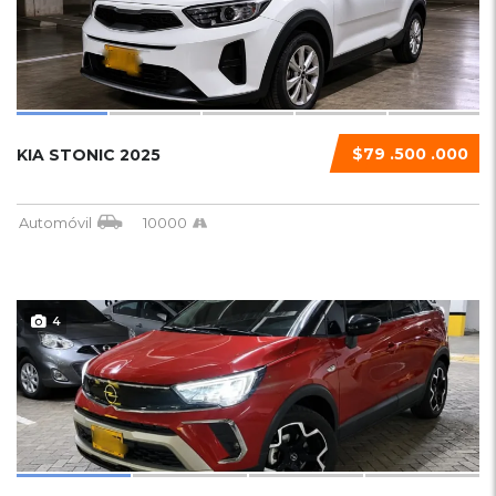
$79 .500 .000
KIA STONIC 2025
Automóvil
10000
4