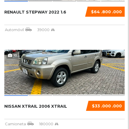
$64 .800 .000
RENAULT STEPWAY 2022 1.6
Automóvil
39000
10
$33 .000 .000
NISSAN XTRAIL 2006 XTRAIL
Camioneta
180000