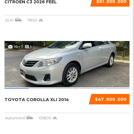
$61 .500 .000
CITROEN C3 2026 FEEL
SUV
7800
10
1
$47 .900 .000
TOYOTA COROLLA XLI 2014
Automóvil
131800