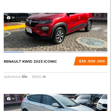
10
$39 .900 .000
RENAULT KWID 2023 ICONIC
Automóvil
15000
10