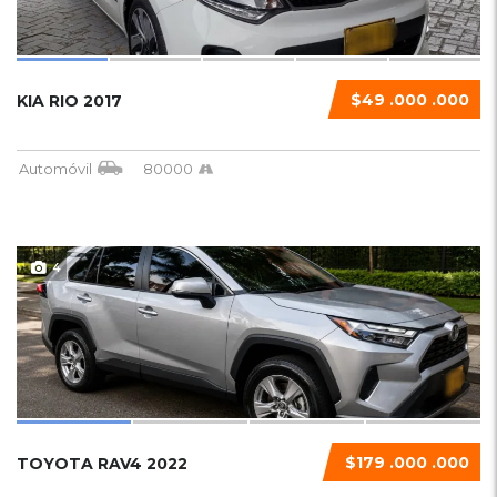
$49 .000 .000
KIA RIO 2017
Automóvil
80000
4
$179 .000 .000
TOYOTA RAV4 2022