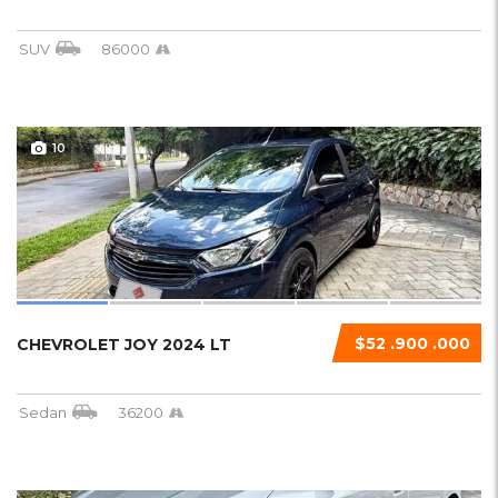
SUV
86000
10
$52 .900 .000
CHEVROLET JOY 2024 LT
Sedan
36200