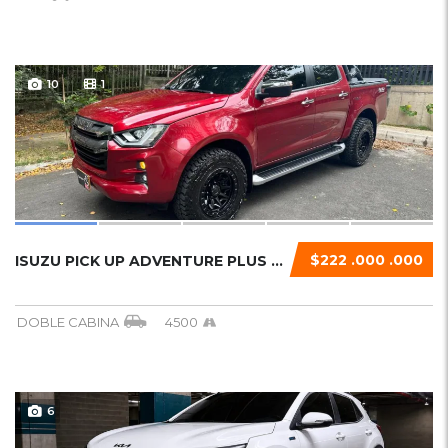
10
1
$222 .000 .000
ISUZU PICK UP ADVENTURE PLUS 2025
DOBLE CABINA
4500
6