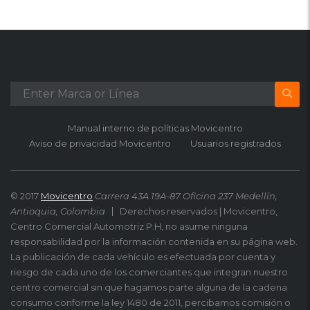
Manual interno de políticas Movicentro
Aviso de privacidad Movicentro
Usuarios registrados
© 2017
Movicentro
Carrera 43A 19A-87 Oficina 237 Medellín,
Antioquia, Colombia
Derechos reservados | Movicentro,
Centro Comercial Automotriz P.H, no asume ninguna
responsabilidad por la información contenida en su página web.
La publicación de cada vehículo es efectuada por cuenta y
riesgo de cada uno de los comerciantes que integran nuestro
centro comercial sin que hagamos parte alguna de la cadena
consumo conforme la ley 1480 de 2011, percibamos comisión o