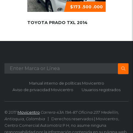
$173 .500 .000
TOYOTA PRADO TXL 2014
Manual interno de políticas Movicentro
Aviso de privacidad Movicentro
Usuarios registrados
© 2017
Movicentro
Carrera 43A 19A-87 Oficina 237 Medellín,
Antioquia, Colombia
Derechos reservados | Movicentro,
Centro Comercial Automotriz P.H, no asume ninguna
responsabilidad por la información contenida en su página web.