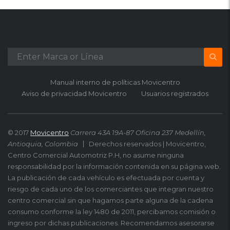
Manual interno de políticas Movicentro
Aviso de privacidad Movicentro
Usuarios registrados
© 2017
Movicentro
Carrera 43A 19A-87 Oficina 237 Medellín,
Antioquia, Colombia
Derechos reservados | Movicentro,
Centro Comercial Automotriz P.H, no asume ninguna
responsabilidad por la información contenida en su página web.
La publicación de cada vehículo es efectuada por cuenta y
riesgo de cada uno de los comerciantes que integran nuestro
centro comercial sin que hagamos parte alguna de la cadena
consumo conforme la ley 1480 de 2011, percibamos comisión o
ingreso por dichas publicaciones. Recomendamos asesorarse