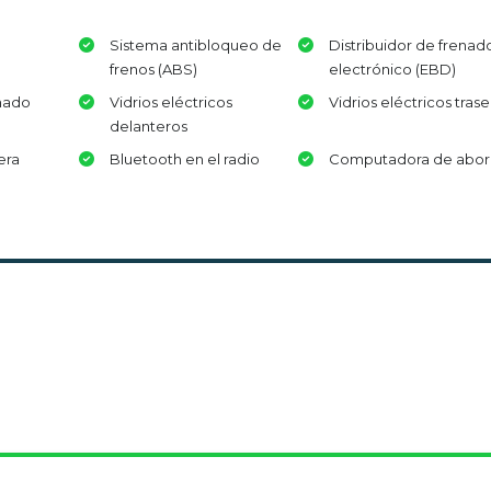
Sistema antibloqueo de
Distribuidor de frenad
frenos (ABS)
electrónico (EBD)
nado
Vidrios eléctricos
Vidrios eléctricos tras
delanteros
era
Bluetooth en el radio
Computadora de abo