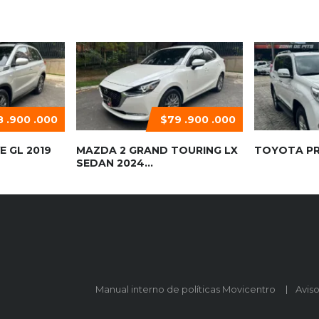
 .900 .000
$79 .900 .000
E GL 2019
MAZDA 2 GRAND TOURING LX
TOYOTA PR
SEDAN 2024...
Manual interno de políticas Movicentro
Avis