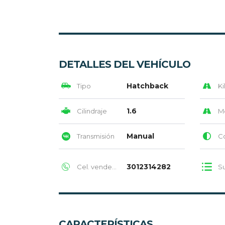
DETALLES DEL VEHÍCULO
Hatchback
Tipo
Ki
1.6
Cilindraje
M
Manual
Transmisión
Col
3012314282
Cel. vendedor
Su
CARACTERÍSTICAS