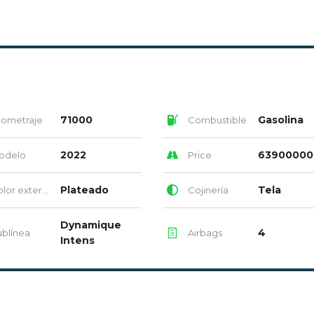
71000
Gasolina
lometraje
Combustible
2022
63900000
odelo
Price
Plateado
Tela
or exterior
Cojinería
Dynamique
4
blínea
Airbags
Intens