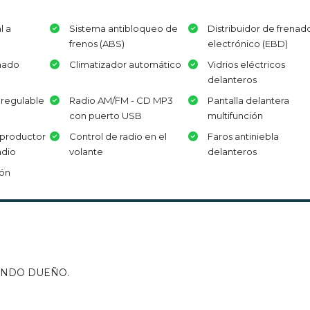
l a
Sistema antibloqueo de
Distribuidor de frenad
frenos (ABS)
electrónico (EBD)
nado
Climatizador automático
Vidrios eléctricos
delanteros
 regulable
Radio AM/FM - CD MP3
Pantalla delantera
con puerto USB
multifunción
eproductor
Control de radio en el
Faros antiniebla
adio
volante
delanteros
ión
GUNDO DUEÑO.