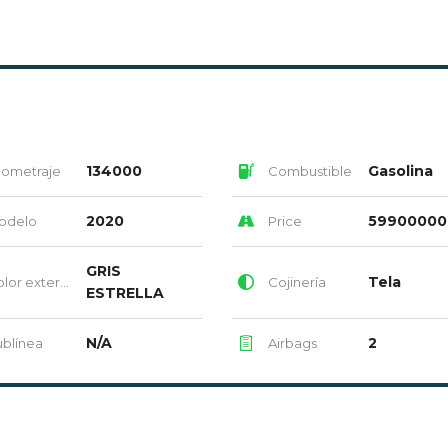
134000
Gasolina
lometraje
Combustible
2020
59900000
odelo
Price
GRIS
Tela
or exterior
Cojinería
ESTRELLA
N/A
2
blínea
Airbags