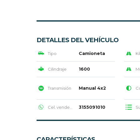
DETALLES DEL VEHÍCULO
Camioneta
Tipo
Ki
1600
Cilindraje
M
Manual 4x2
Transmisión
Col
3155091010
Cel. vendedor
Su
CARACTERÍSTICAS