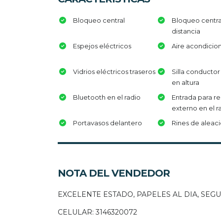
Bloqueo central
Bloqueo centra
distancia
Espejos eléctricos
Aire acondicio
Vidrios eléctricos traseros
Silla conductor
en altura
Bluetooth en el radio
Entrada para r
externo en el r
Portavasos delantero
Rines de aleac
NOTA DEL VENDEDOR
EXCELENTE ESTADO, PAPELES AL DIA, SE
CELULAR: 3146320072