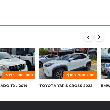
$173 .500 .000
$109 .900 .000
ADO TXL 2014
TOYOTA YARIS CROSS 2022
BMW