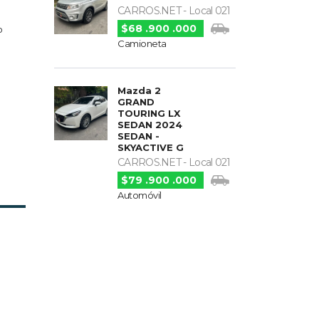
CARROS.NET - Local 021
$68 .900 .000
o
Camioneta
Mazda 2
GRAND
TOURING LX
SEDAN 2024
SEDAN -
SKYACTIVE G
CARROS.NET - Local 021
$79 .900 .000
Automóvil