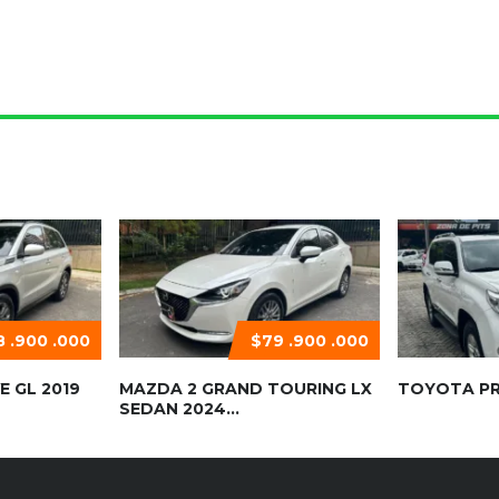
 .900 .000
$79 .900 .000
E GL 2019
MAZDA 2 GRAND TOURING LX
TOYOTA PR
SEDAN 2024...