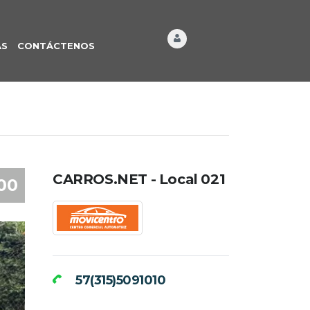
ÁS
CONTÁCTENOS
CARROS.NET - Local 021
00
57(315)5091010