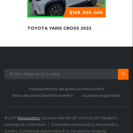
$109 .900 .000
TOYOTA YARIS CROSS 2022
Manual interno de políticas Movicentro
Aviso de privacidad Movicentro
Usuarios registrados
© 2017
Movicentro
Carrera 43A 19A-87 Oficina 237 Medellín,
Antioquia, Colombia
Derechos reservados | Movicentro,
Centro Comercial Automotriz P.H, no asume ninguna