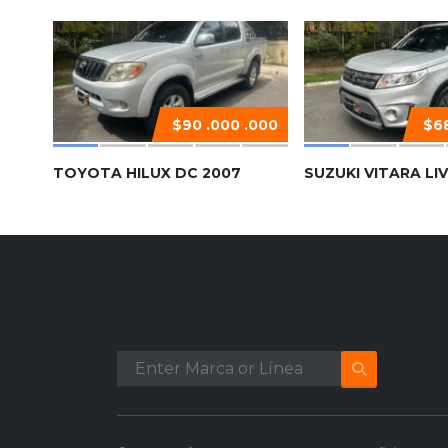
$90 .000 .000
$68
TOYOTA HILUX DC 2007
SUZUKI VITARA LIV