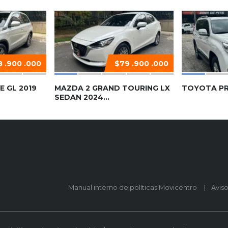
 .900 .000
$79 .900 .000
E GL 2019
MAZDA 2 GRAND TOURING LX
TOYOTA PR
SEDAN 2024...
Manual interno de políticas Movicentro
Avis