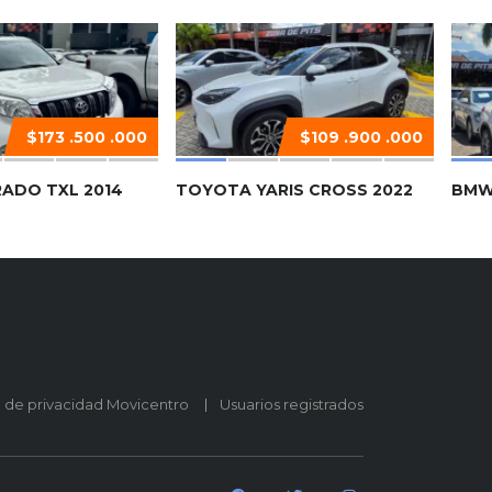
$173 .500 .000
$109 .900 .000
ADO TXL 2014
TOYOTA YARIS CROSS 2022
BMW
o de privacidad Movicentro
Usuarios registrados