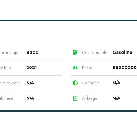
8000
Gasolina
lometraje
Combustible
2021
85000000
odelo
Price
N/A
N/A
or exterior
Cojinería
N/A
N/A
blínea
Airbags