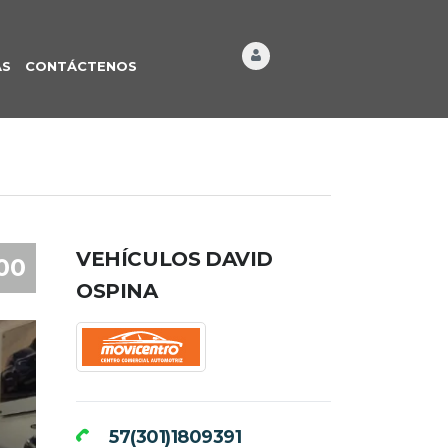
ÁS
CONTÁCTENOS
VEHÍCULOS DAVID
00
OSPINA
57(301)1809391