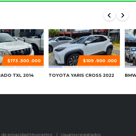
$173 .500 .000
$109 .900 .000
ADO TXL 2014
TOYOTA YARIS CROSS 2022
BMW
o de privacidad Movicentro
Usuarios registrados