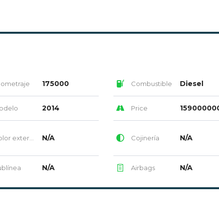
175000
Diesel
lometraje
Combustible
2014
15900000
odelo
Price
N/A
N/A
or exterior
Cojinería
N/A
N/A
blínea
Airbags