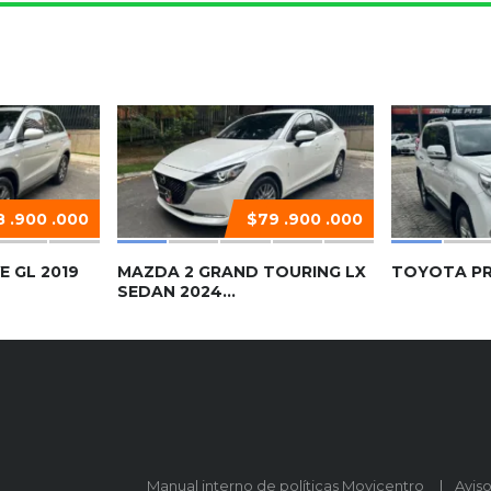
 .900 .000
$79 .900 .000
E GL 2019
MAZDA 2 GRAND TOURING LX
TOYOTA PR
SEDAN 2024...
Manual interno de políticas Movicentro
Avis