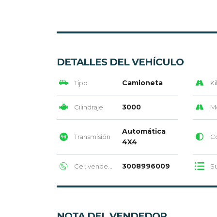
DETALLES DEL VEHÍCULO
Camioneta
Tipo
Ki
3000
Cilindraje
M
Automática
Transmisión
Col
4X4
3008996009
Cel. vendedor
Su
NOTA DEL VENDEDOR