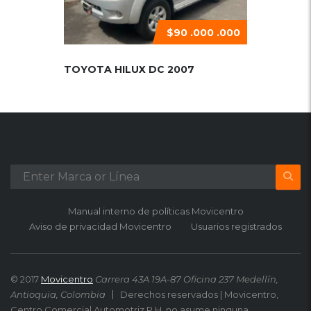
$90 .000 .000
TOYOTA HILUX DC 2007
Manual interno de políticas Movicentro
Aviso de privacidad Movicentro
Usuarios registrados
© 2017
Movicentro
Carrera 43A 19A-87 Oficina 237 Medellín,
Antioquia, Colombia
Derechos reservados | Movicentro,
Centro Comercial Automotriz P.H, no asume ninguna