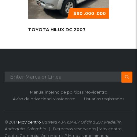
$90 .000 .000
TOYOTA HILUX DC 2007
Manual interno de políticas Movicentro
Aviso de privacidad Movicentro
Usuarios registrados
© 2017
Movicentro
Carrera 43A 19A-87 Oficina 237 Medellín,
Antioquia, Colombia
Derechos reservados | Movicentro,
Centro Comercial Automotriz P.H, no asume ninguna