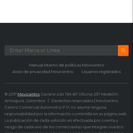
Manual interno de políticas Movicentro
Aviso de privacidad Movicentro
Usuarios registrados
© 2017
Movicentro
Carrera 43A 19A-87 Oficina 237 Medellín,
Antioquia, Colombia
Derechos reservados | Movicentro,
Centro Comercial Automotriz P.H, no asume ninguna
responsabilidad por la información contenida en su página web.
La publicación de cada vehículo es efectuada por cuenta y
riesgo de cada uno de los comerciantes que integran nuestro