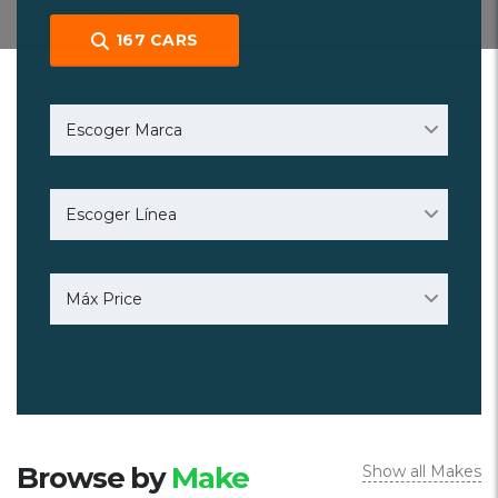
167
CARS
Escoger Marca
Escoger Línea
Máx Price
Browse by
Make
Show all Makes