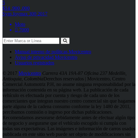
5
$14 .900 .000
Sym Joymax 300 2017
Moto
7000
Manual interno de políticas Movicentro
Aviso de privacidad Movicentro
Usuarios registrados
© 2017
Movicentro
Carrera 43A 19A-87 Oficina 237 Medellín,
Antioquia, Colombia
Derechos reservados | Movicentro, Centro
Comercial Automotriz P.H, no asume ninguna responsabilidad por la
información contenida en su página web. La publicación de cada
vehículo es efectuada por cuenta y riesgo de cada uno de los
comerciantes que integran nuestro centro comercial sin que hagamos
parte alguna de la cadena consumo conforme la ley 1480 de 2011,
percibamos comisión o ingreso por dichas publicaciones.
Recomendamos asesorarse debidamente antes de efectuar algún tipo
de negocio y asegurarse que el vehículo escogido si cumpla con
todas sus expectativas. Las imágenes e información de carros usados
publicada en este sitio web puede ser objeto de modificaciones sin