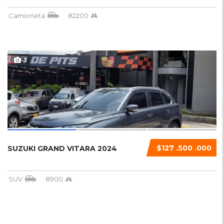
Camioneta
82200
3
$127 .500 .000
SUZUKI GRAND VITARA 2024
SUV
8900