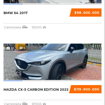
$98 .000 .000
BMW X4 2017
Camioneta
112000
10
1
$119 .900 .000
MAZDA CX-5 CARBON EDITION 2022
Camioneta
67000