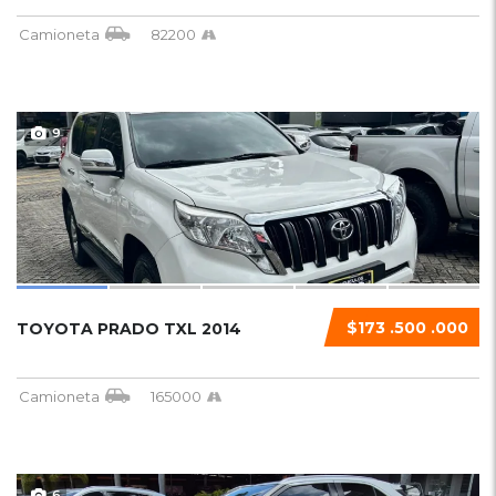
Camioneta
82200
9
$173 .500 .000
TOYOTA PRADO TXL 2014
Camioneta
165000
6