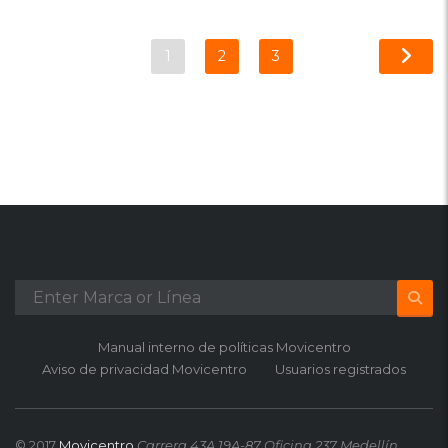
1
2
3
Manual interno de políticas Movicentro
Aviso de privacidad Movicentro
Usuarios registrados
© 2017
Movicentro
Carrera 43A 19A-87 Oficina 237 Medellín,