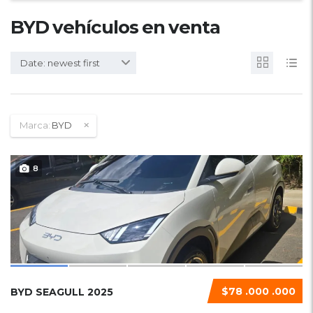
BYD vehículos en venta
Date: newest first
Marca:
BYD
8
$78 .000 .000
BYD SEAGULL 2025