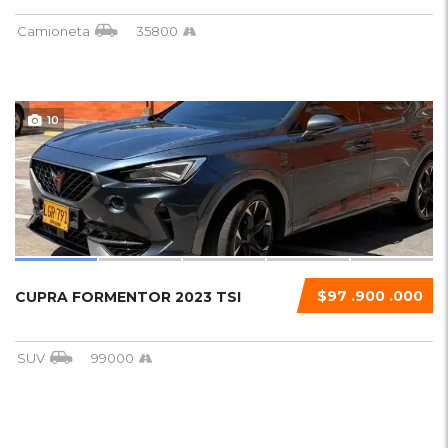
Camioneta
35800
10
$97 .900 .000
CUPRA FORMENTOR 2023 TSI
SUV
99000