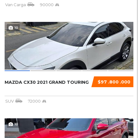
Van Carga
90000
10
$97 .800 .000
MAZDA CX30 2021 GRAND TOURING
SUV
72000
10