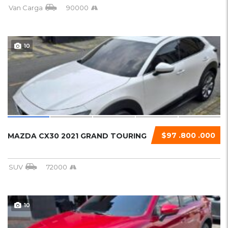
Van Carga
90000
10
$97 .800 .000
MAZDA CX30 2021 GRAND TOURING
SUV
72000
10