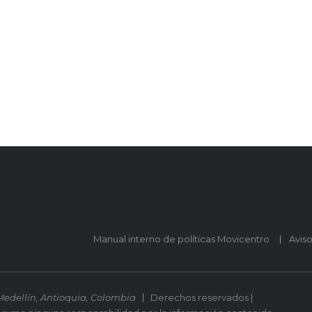
Manual interno de políticas Movicentro
Avis
Medellín, Antioquia, Colombia
Derechos reservados |