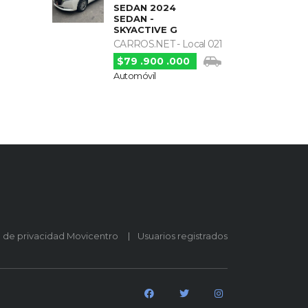
SEDAN 2024
SEDAN -
SKYACTIVE G
CARROS.NET - Local 021
$79 .900 .000
Automóvil
o de privacidad Movicentro
Usuarios registrados