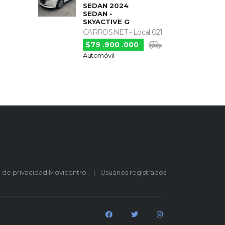
SEDAN 2024
SEDAN -
SKYACTIVE G
CARROS.NET - Local 021
$79 .900 .000
Automóvil
o de privacidad Movicentro
Usuarios registrados