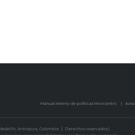
Manual interno de políticas Movicentro
Avis
Medellín, Antioquia, Colombia
Derechos reservados |