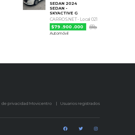
SEDAN 2024
SEDAN -
SKYACTIVE G
CARROS.NET - Local 021
$79 .900 .000
Automóvil
o de privacidad Movicentro
Usuarios registrados