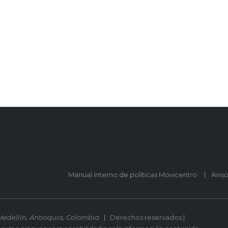
Manual interno de políticas Movicentro
Avis
Medellín, Antioquia, Colombia
Derechos reservados |