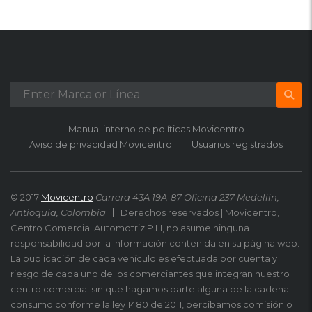
Manual interno de políticas Movicentro
Aviso de privacidad Movicentro
Usuarios registrados
© 2017
Movicentro
Carrera 43A 19A-87 Oficina 237 Medellín,
Antioquia, Colombia
Derechos reservados | Movicentro,
Centro Comercial Automotriz P.H, no asume ninguna
responsabilidad por la información contenida en su página web.
La publicación de cada vehículo es efectuada por cuenta y
riesgo de cada uno de los comerciantes que integran nuestro
centro comercial sin que hagamos parte alguna de la cadena
consumo conforme la ley 1480 de 2011, percibamos comisión o