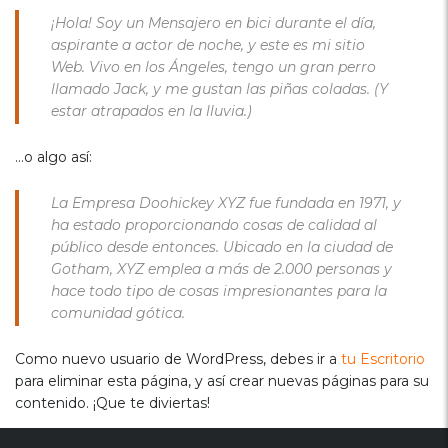
¡Hola! Soy un Mensajero en bici durante el día,
aspirante a actor de noche, y este es mi sitio
Web. Vivo en los Ángeles, tengo un gran perro
llamado Jack, y me gustan las piñas coladas. (Y
estar atrapados en la lluvia.)
…o algo así:
La Empresa Doohickey XYZ fue fundada en 1971, y
ha estado proporcionando cosas de calidad al
público desde entonces. Ubicado en la ciudad de
Gotham, XYZ emplea a más de 2.000 personas y
hace todo tipo de cosas impresionantes para la
comunidad gótica.
Como nuevo usuario de WordPress, debes ir a
tu Escritorio
para eliminar esta página, y así crear nuevas páginas para su
contenido. ¡Que te diviertas!