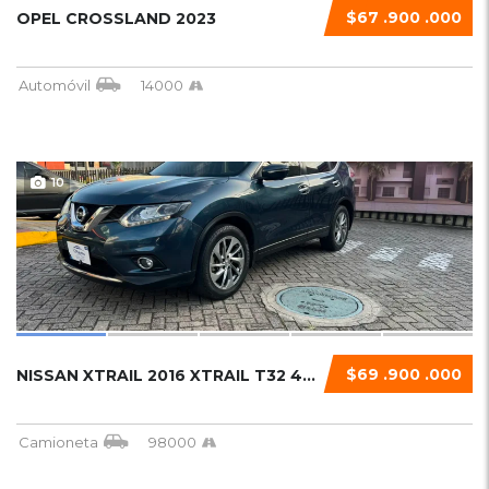
$67 .900 .000
OPEL CROSSLAND 2023
Automóvil
14000
10
$69 .900 .000
NISSAN XTRAIL 2016 XTRAIL T32 4X4...
Camioneta
98000