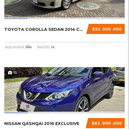
$52 .500 .000
TOYOTA COROLLA SEDAN 2014 COROLA XLI...
Automóvil
94000
10
$62 .900 .000
NISSAN QASHQAI 2016 EXCLUSIVE