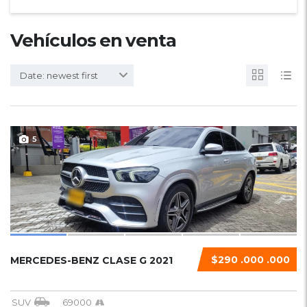
Vehículos en venta
Date: newest first
5
$290 .000 .000
MERCEDES-BENZ CLASE G 2021
SUV
69000