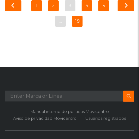
1
2
3
4
5
…
19
Manual interno de políticas Movicentro
Aviso de privacidad Movicentro
Usuarios registrados