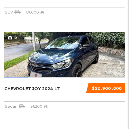
SUV
86000
10
$52 .900 .000
CHEVROLET JOY 2024 LT
Sedan
36200