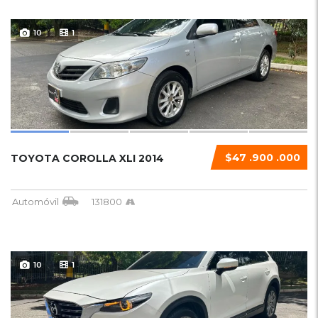
10
1
$47 .900 .000
TOYOTA COROLLA XLI 2014
Automóvil
131800
10
1