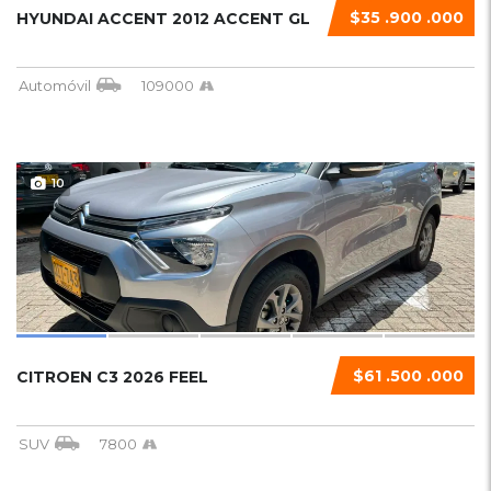
$35 .900 .000
HYUNDAI ACCENT 2012 ACCENT GL
Automóvil
109000
10
$61 .500 .000
CITROEN C3 2026 FEEL
SUV
7800