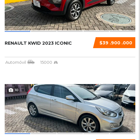
$39 .900 .000
RENAULT KWID 2023 ICONIC
Automóvil
15000
10