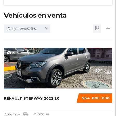
Vehículos en venta
Date: newest first
10
$64 .800 .000
RENAULT STEPWAY 2022 1.6
Automóvil
39000