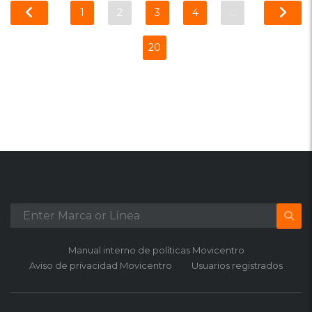
1
2
3
4
…
20
Manual interno de políticas Movicentro
Aviso de privacidad Movicentro
Usuarios registrados