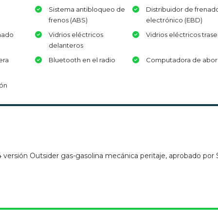
Sistema antibloqueo de
Distribuidor de frenad
frenos (ABS)
electrónico (EBD)
nado
Vidrios eléctricos
Vidrios eléctricos tras
delanteros
era
Bluetooth en el radio
Computadora de abo
ión
ersión Outsider gas-gasolina mecánica peritaje, aprobado por