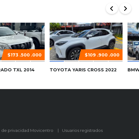
$173 .500 .000
$109 .900 .000
ADO TXL 2014
TOYOTA YARIS CROSS 2022
BMW
o de privacidad Movicentro
Usuarios registrados