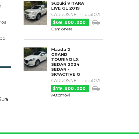
Suzuki VITARA
o
LIVE GL 2019
CARROS.NET - Local 021
$68 .900 .000
eros
Camioneta
rdo
Mazda 2
GRAND
TOURING LX
SEDAN 2024
SEDAN -
SKYACTIVE G
CARROS.NET - Local 021
$79 .900 .000
Automóvil
 Sura