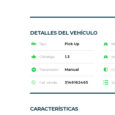
DETALLES DEL VEHÍCULO
Pick Up
Tipo
Ki
1.3
Cilindraje
M
Manual
Transmisión
Col
3146162465
Cel. vendedor
Su
CARACTERÍSTICAS