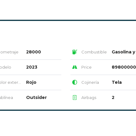
28000
Gasolina y
lometraje
Combustible
2023
89800000
odelo
Price
Rojo
Tela
or exterior
Cojinería
Outsider
2
blínea
Airbags