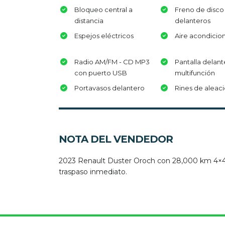
Bloqueo central a
Freno de disco
distancia
delanteros
Espejos eléctricos
Aire acondicio
Radio AM/FM - CD MP3
Pantalla delant
con puerto USB
multifunción
Portavasos delantero
Rines de aleac
NOTA DEL VENDEDOR
2023 Renault Duster Oroch con 28,000 km 4×4 v
traspaso inmediato.