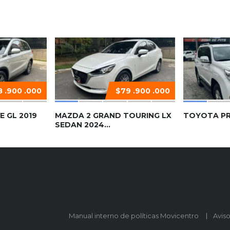
 .900 .000
$79 .900 .000
E GL 2019
MAZDA 2 GRAND TOURING LX
TOYOTA PR
SEDAN 2024...
Manual interno de políticas Movicentro
Avis