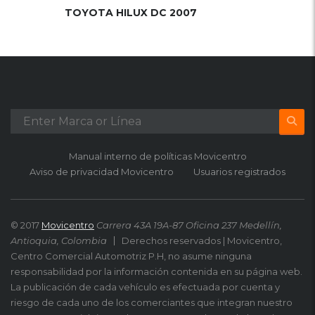
TOYOTA HILUX DC 2007
Manual interno de políticas Movicentro
Aviso de privacidad Movicentro
Usuarios registrados
© 2017
Movicentro
Carrera 43A 19A-87 Oficina 237 Medellín,
Antioquia, Colombia
Derechos reservados | Movicentro,
Centro Comercial Automotriz P.H, no asume ninguna
responsabilidad por la información contenida en su página web.
La publicación de cada vehículo es efectuada por cuenta y
riesgo de cada uno de los comerciantes que integran nuestro