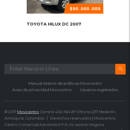
$90 .000 .000
TOYOTA HILUX DC 2007
Manual interno de políticas Movicentro
Aviso de privacidad Movicentro
Usuarios registrados
© 2017
Movicentro
Carrera 43A 19A-87 Oficina 237 Medellín,
Antioquia, Colombia
Derechos reservados | Movicentro,
Centro Comercial Automotriz P.H, no asume ninguna