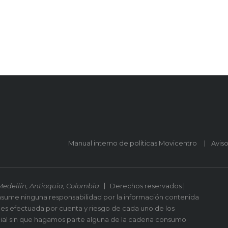
Manual interno de políticas Movicentro
Avis
Medellín, Antioquia, Colombia
Derechos reservados |
asume ninguna responsabilidad por la información contenida
 es efectuada por cuenta y riesgo de cada uno de los
ial sin que hagamos parte alguna de la cadena consumo