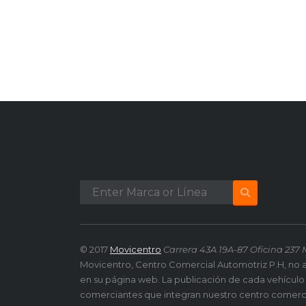
© 2017
Movicentro
Carrera 43A 19A-87 Oficina 237 
Movicentro, Centro Comercial Automotriz P.H, no 
en su página web. La publicación de cada vehículo
comerciantes que integran nuestro centro comerc